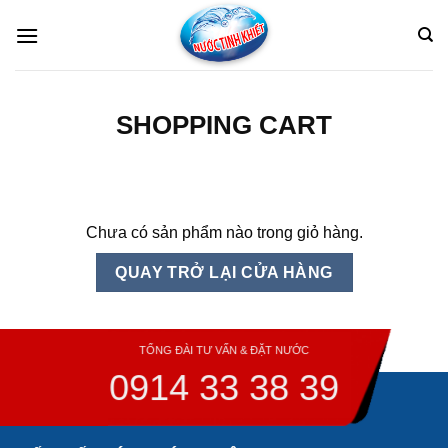
Skip
to
content
SHOPPING CART
Chưa có sản phẩm nào trong giỏ hàng.
QUAY TRỞ LẠI CỬA HÀNG
TỔNG ĐÀI TƯ VẤN & ĐẶT NƯỚC
0914 33 38 39