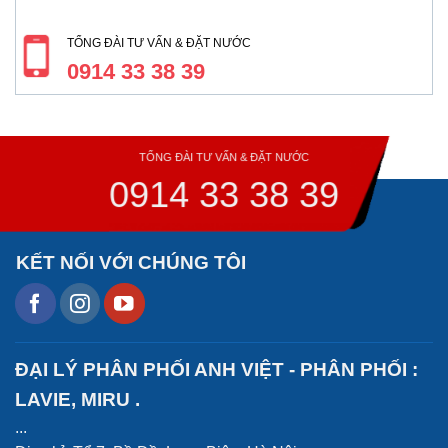
TỔNG ĐÀI TƯ VẤN & ĐẶT NƯỚC
0914 33 38 39
TỔNG ĐÀI TƯ VẤN & ĐẶT NƯỚC
0914 33 38 39
KẾT NỐI VỚI CHÚNG TÔI
ĐẠI LÝ PHÂN PHỐI ANH VIỆT - PHÂN PHỐI :
LAVIE, MIRU .
...