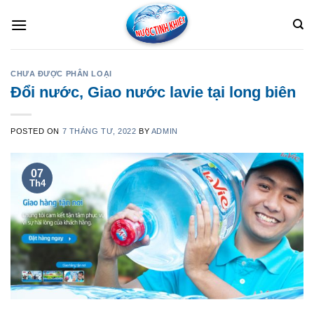
Skip
to
content
CHƯA ĐƯỢC PHÂN LOẠI
Đổi nước, Giao nước lavie tại long biên
POSTED ON
7 THÁNG TƯ, 2022
BY
ADMIN
07
Th4